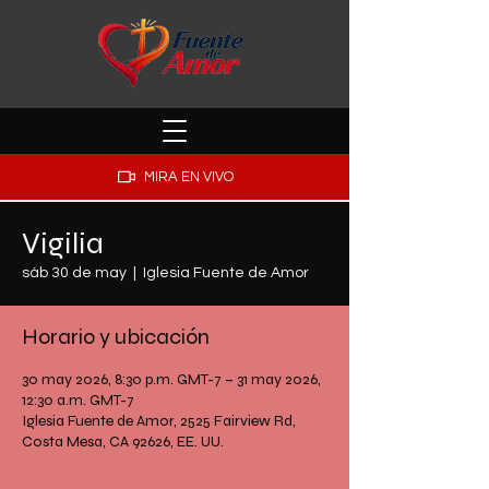
MIRA EN VIVO
Vigilia
sáb 30 de may
  |  
Iglesia Fuente de Amor
Horario y ubicación
30 may 2026, 8:30 p.m. GMT-7 – 31 may 2026,
12:30 a.m. GMT-7
Iglesia Fuente de Amor, 2525 Fairview Rd,
Costa Mesa, CA 92626, EE. UU.