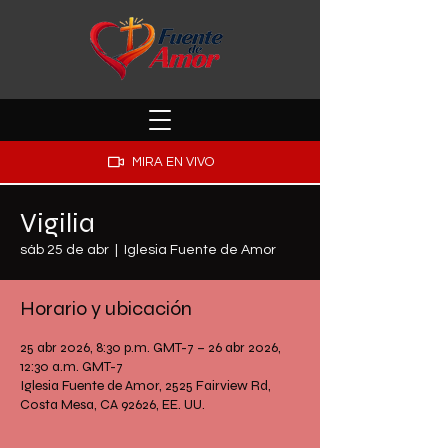
MIRA EN VIVO
Vigilia
sáb 25 de abr
  |  
Iglesia Fuente de Amor
Horario y ubicación
25 abr 2026, 8:30 p.m. GMT-7 – 26 abr 2026,
12:30 a.m. GMT-7
Iglesia Fuente de Amor, 2525 Fairview Rd,
Costa Mesa, CA 92626, EE. UU.