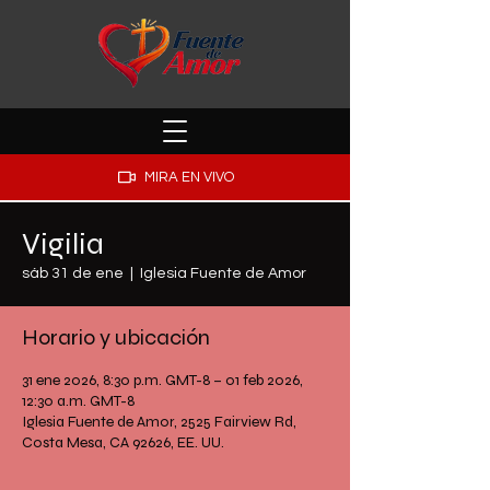
MIRA EN VIVO
Vigilia
sáb 31 de ene
  |  
Iglesia Fuente de Amor
Horario y ubicación
31 ene 2026, 8:30 p.m. GMT-8 – 01 feb 2026,
12:30 a.m. GMT-8
Iglesia Fuente de Amor, 2525 Fairview Rd,
Costa Mesa, CA 92626, EE. UU.