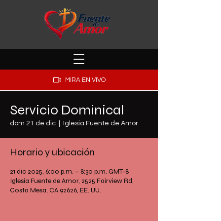
MIRA EN VIVO
Servicio Dominical
dom 21 de dic
  |  
Iglesia Fuente de Amor
Horario y ubicación
21 dic 2025, 6:00 p.m. – 8:30 p.m. GMT-8
Iglesia Fuente de Amor, 2525 Fairview Rd,
Costa Mesa, CA 92626, EE. UU.