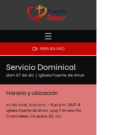
MIRA EN VIVO
Servicio Dominical
dom 07 de dic
  |  
Iglesia Fuente de Amor
Horario y ubicación
07 dic 2025, 6:00 p.m. – 8:30 p.m. GMT-8
Iglesia Fuente de Amor, 2525 Fairview Rd,
Costa Mesa, CA 92626, EE. UU.