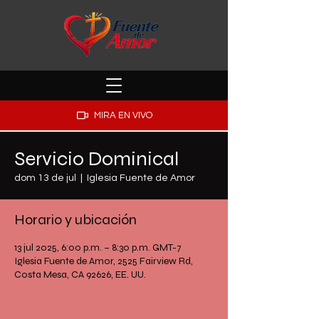
MIRA EN VIVO
Servicio Dominical
dom 13 de jul
  |  
Iglesia Fuente de Amor
Horario y ubicación
13 jul 2025, 6:00 p.m. – 8:30 p.m. GMT-7
Iglesia Fuente de Amor, 2525 Fairview Rd,
Costa Mesa, CA 92626, EE. UU.