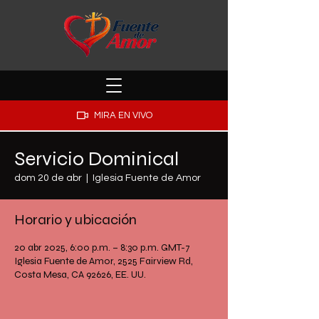
MIRA EN VIVO
Servicio Dominical
dom 20 de abr
  |  
Iglesia Fuente de Amor
Horario y ubicación
20 abr 2025, 6:00 p.m. – 8:30 p.m. GMT-7
Iglesia Fuente de Amor, 2525 Fairview Rd,
Costa Mesa, CA 92626, EE. UU.