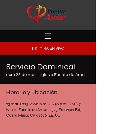
MIRA EN VIVO
Servicio Dominical
dom 23 de mar
  |  
Iglesia Fuente de Amor
Horario y ubicación
23 mar 2025, 6:00 p.m. – 8:30 p.m. GMT-7
Iglesia Fuente de Amor, 2525 Fairview Rd,
Costa Mesa, CA 92626, EE. UU.