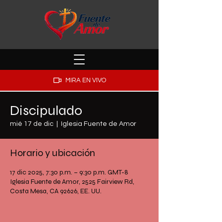
MIRA EN VIVO
Discipulado
mié 17 de dic
  |  
Iglesia Fuente de Amor
Horario y ubicación
17 dic 2025, 7:30 p.m. – 9:30 p.m. GMT-8
Iglesia Fuente de Amor, 2525 Fairview Rd,
Costa Mesa, CA 92626, EE. UU.