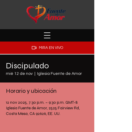
MIRA EN VIVO
Discipulado
mié 12 de nov
  |  
Iglesia Fuente de Amor
Horario y ubicación
12 nov 2025, 7:30 p.m. – 9:30 p.m. GMT-8
Iglesia Fuente de Amor, 2525 Fairview Rd,
Costa Mesa, CA 92626, EE. UU.