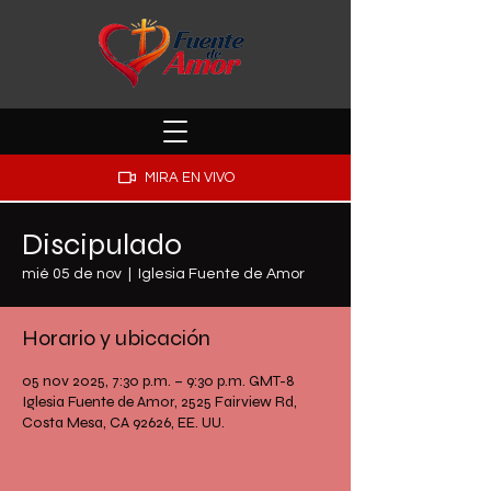
MIRA EN VIVO
Discipulado
mié 05 de nov
  |  
Iglesia Fuente de Amor
Horario y ubicación
05 nov 2025, 7:30 p.m. – 9:30 p.m. GMT-8
Iglesia Fuente de Amor, 2525 Fairview Rd,
Costa Mesa, CA 92626, EE. UU.