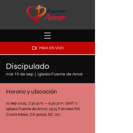
MIRA EN VIVO
Discipulado
mié 10 de sep
  |  
Iglesia Fuente de Amor
Horario y ubicación
10 sep 2025, 7:30 p.m. – 9:30 p.m. GMT-7
Iglesia Fuente de Amor, 2525 Fairview Rd,
Costa Mesa, CA 92626, EE. UU.