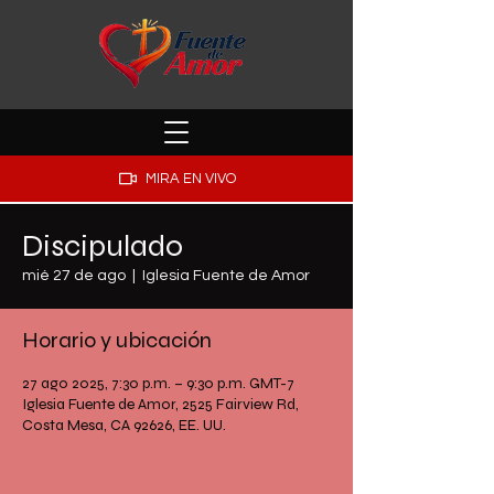
MIRA EN VIVO
Discipulado
mié 27 de ago
  |  
Iglesia Fuente de Amor
Horario y ubicación
27 ago 2025, 7:30 p.m. – 9:30 p.m. GMT-7
Iglesia Fuente de Amor, 2525 Fairview Rd,
Costa Mesa, CA 92626, EE. UU.