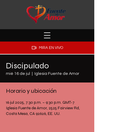
MIRA EN VIVO
Discipulado
mié 16 de jul
  |  
Iglesia Fuente de Amor
Horario y ubicación
16 jul 2025, 7:30 p.m. – 9:30 p.m. GMT-7
Iglesia Fuente de Amor, 2525 Fairview Rd,
Costa Mesa, CA 92626, EE. UU.