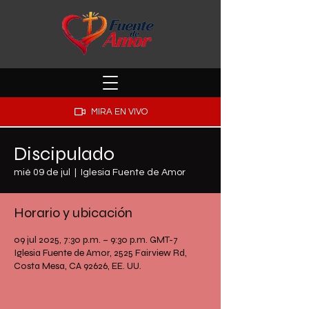
MIRA EN VIVO
Discipulado
mié 09 de jul
  |  
Iglesia Fuente de Amor
Horario y ubicación
09 jul 2025, 7:30 p.m. – 9:30 p.m. GMT-7
Iglesia Fuente de Amor, 2525 Fairview Rd,
Costa Mesa, CA 92626, EE. UU.