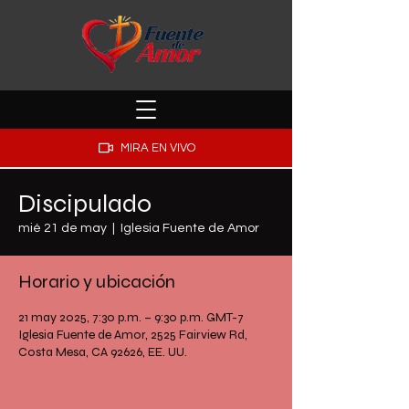
MIRA EN VIVO
Discipulado
mié 21 de may
  |  
Iglesia Fuente de Amor
Horario y ubicación
21 may 2025, 7:30 p.m. – 9:30 p.m. GMT-7
Iglesia Fuente de Amor, 2525 Fairview Rd,
Costa Mesa, CA 92626, EE. UU.