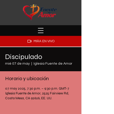
MIRA EN VIVO
Discipulado
mié 07 de may
  |  
Iglesia Fuente de Amor
Horario y ubicación
07 may 2025, 7:30 p.m. – 9:30 p.m. GMT-7
Iglesia Fuente de Amor, 2525 Fairview Rd,
Costa Mesa, CA 92626, EE. UU.