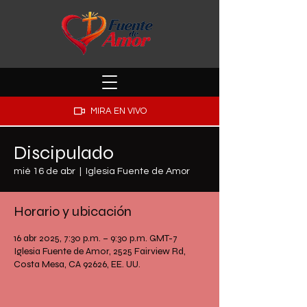
MIRA EN VIVO
Discipulado
mié 16 de abr
  |  
Iglesia Fuente de Amor
Horario y ubicación
16 abr 2025, 7:30 p.m. – 9:30 p.m. GMT-7
Iglesia Fuente de Amor, 2525 Fairview Rd,
Costa Mesa, CA 92626, EE. UU.