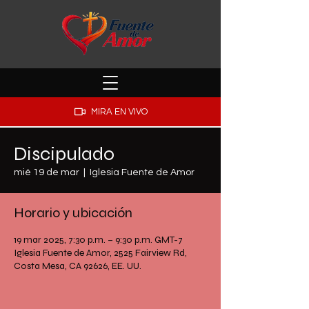
MIRA EN VIVO
Discipulado
mié 19 de mar
  |  
Iglesia Fuente de Amor
Horario y ubicación
19 mar 2025, 7:30 p.m. – 9:30 p.m. GMT-7
Iglesia Fuente de Amor, 2525 Fairview Rd,
Costa Mesa, CA 92626, EE. UU.