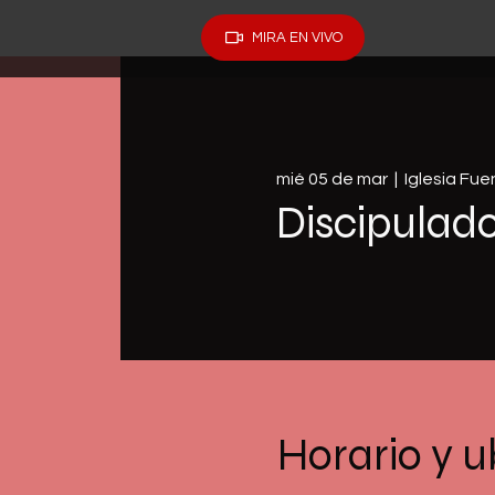
MIRA EN VIVO
mié 05 de mar
  |  
Iglesia Fu
Discipulad
Horario y u