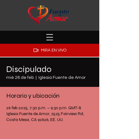
MIRA EN VIVO
Discipulado
mié 26 de feb
  |  
Iglesia Fuente de Amor
Horario y ubicación
26 feb 2025, 7:30 p.m. – 9:30 p.m. GMT-8
Iglesia Fuente de Amor, 2525 Fairview Rd,
Costa Mesa, CA 92626, EE. UU.