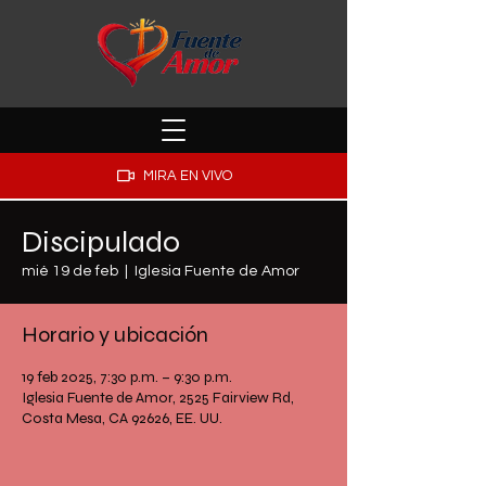
MIRA EN VIVO
Discipulado
mié 19 de feb
  |  
Iglesia Fuente de Amor
Horario y ubicación
19 feb 2025, 7:30 p.m. – 9:30 p.m.
Iglesia Fuente de Amor, 2525 Fairview Rd,
Costa Mesa, CA 92626, EE. UU.