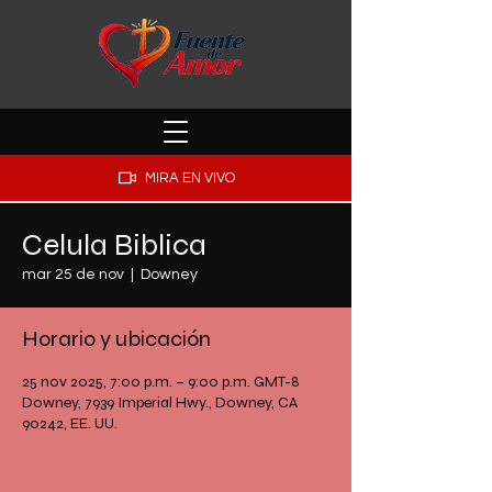
MIRA EN VIVO
Celula Biblica
mar 25 de nov
  |  
Downey
Horario y ubicación
25 nov 2025, 7:00 p.m. – 9:00 p.m. GMT-8
Downey, 7939 Imperial Hwy., Downey, CA
90242, EE. UU.