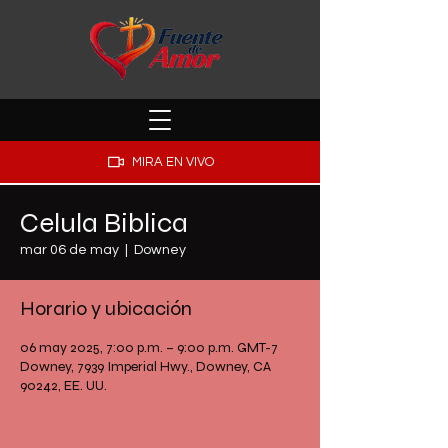
MIRA EN VIVO
Celula Biblica
mar 06 de may
  |  
Downey
Horario y ubicación
06 may 2025, 7:00 p.m. – 9:00 p.m. GMT-7
Downey, 7939 Imperial Hwy., Downey, CA
90242, EE. UU.