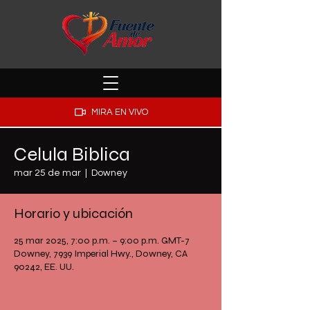
MIRA EN VIVO
Celula Biblica
mar 25 de mar
  |  
Downey
Horario y ubicación
25 mar 2025, 7:00 p.m. – 9:00 p.m. GMT-7
Downey, 7939 Imperial Hwy., Downey, CA
90242, EE. UU.