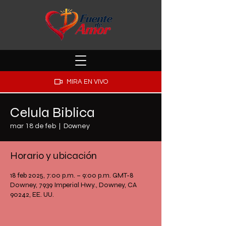
MIRA EN VIVO
Celula Biblica
mar 18 de feb
  |  
Downey
Horario y ubicación
18 feb 2025, 7:00 p.m. – 9:00 p.m. GMT-8
Downey, 7939 Imperial Hwy., Downey, CA
90242, EE. UU.