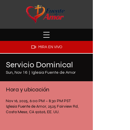
MIRA EN VIVO
Servicio Dominical
Sun, Nov 16
  |  
Iglesia Fuente de Amor
Hora y ubicación
Nov 16, 2025, 6:00 PM – 8:30 PM PST
Iglesia Fuente de Amor, 2525 Fairview Rd,
Costa Mesa, CA 92626, EE. UU.