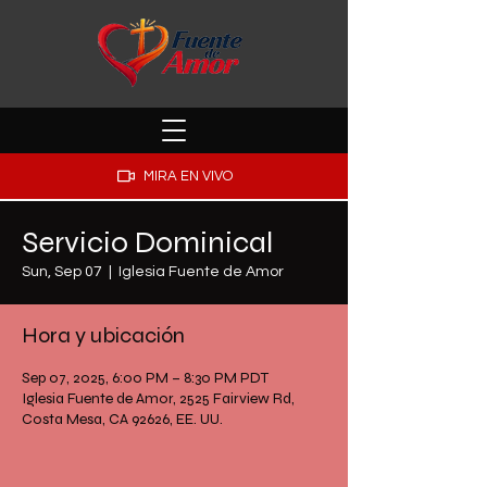
MIRA EN VIVO
Servicio Dominical
Sun, Sep 07
  |  
Iglesia Fuente de Amor
Hora y ubicación
Sep 07, 2025, 6:00 PM – 8:30 PM PDT
Iglesia Fuente de Amor, 2525 Fairview Rd,
Costa Mesa, CA 92626, EE. UU.