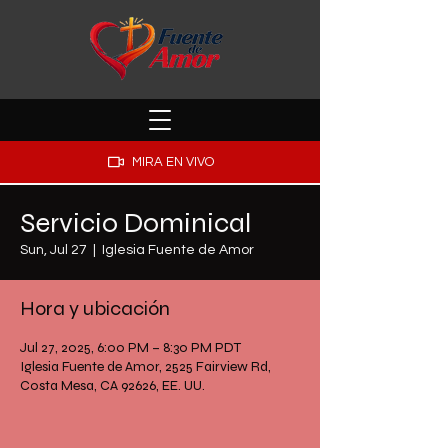
MIRA EN VIVO
Servicio Dominical
Sun, Jul 27
  |  
Iglesia Fuente de Amor
Hora y ubicación
Jul 27, 2025, 6:00 PM – 8:30 PM PDT
Iglesia Fuente de Amor, 2525 Fairview Rd,
Costa Mesa, CA 92626, EE. UU.