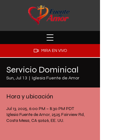
MIRA EN VIVO
Servicio Dominical
Sun, Jul 13
  |  
Iglesia Fuente de Amor
Hora y ubicación
Jul 13, 2025, 6:00 PM – 8:30 PM PDT
Iglesia Fuente de Amor, 2525 Fairview Rd,
Costa Mesa, CA 92626, EE. UU.