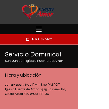
MIRA EN VIVO
Servicio Dominical
Sun, Jun 29
  |  
Iglesia Fuente de Amor
Hora y ubicación
Jun 29, 2025, 6:00 PM – 8:30 PM PDT
Iglesia Fuente de Amor, 2525 Fairview Rd,
Costa Mesa, CA 92626, EE. UU.