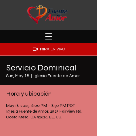
MIRA EN VIVO
Servicio Dominical
Sun, May 18
  |  
Iglesia Fuente de Amor
Hora y ubicación
May 18, 2025, 6:00 PM – 8:30 PM PDT
Iglesia Fuente de Amor, 2525 Fairview Rd,
Costa Mesa, CA 92626, EE. UU.