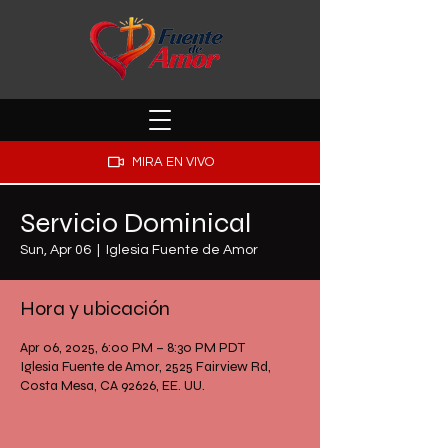
MIRA EN VIVO
Servicio Dominical
Sun, Apr 06
  |  
Iglesia Fuente de Amor
Hora y ubicación
Apr 06, 2025, 6:00 PM – 8:30 PM PDT
Iglesia Fuente de Amor, 2525 Fairview Rd,
Costa Mesa, CA 92626, EE. UU.