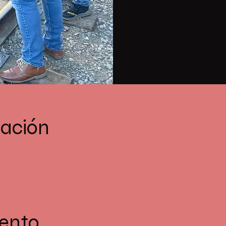
cación
vento