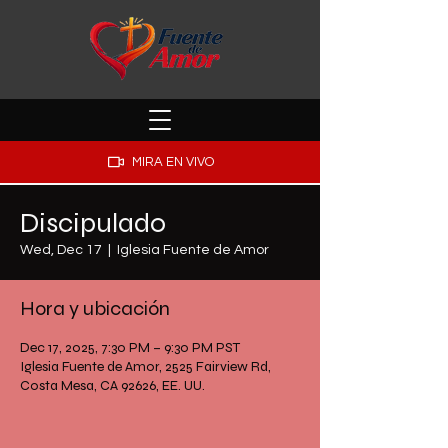
MIRA EN VIVO
Discipulado
Wed, Dec 17
  |  
Iglesia Fuente de Amor
Hora y ubicación
Dec 17, 2025, 7:30 PM – 9:30 PM PST
Iglesia Fuente de Amor, 2525 Fairview Rd,
Costa Mesa, CA 92626, EE. UU.