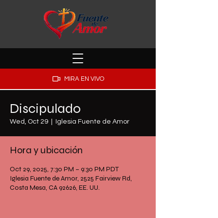
MIRA EN VIVO
Discipulado
Wed, Oct 29
  |  
Iglesia Fuente de Amor
Hora y ubicación
Oct 29, 2025, 7:30 PM – 9:30 PM PDT
Iglesia Fuente de Amor, 2525 Fairview Rd,
Costa Mesa, CA 92626, EE. UU.