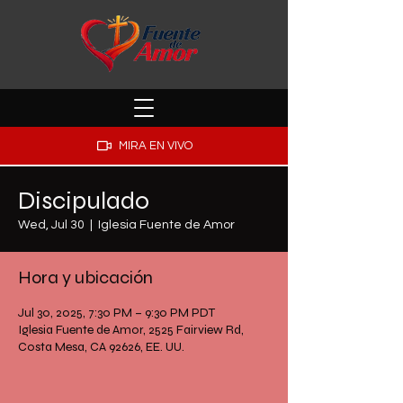
MIRA EN VIVO
Discipulado
Wed, Jul 30
  |  
Iglesia Fuente de Amor
Hora y ubicación
Jul 30, 2025, 7:30 PM – 9:30 PM PDT
Iglesia Fuente de Amor, 2525 Fairview Rd,
Costa Mesa, CA 92626, EE. UU.