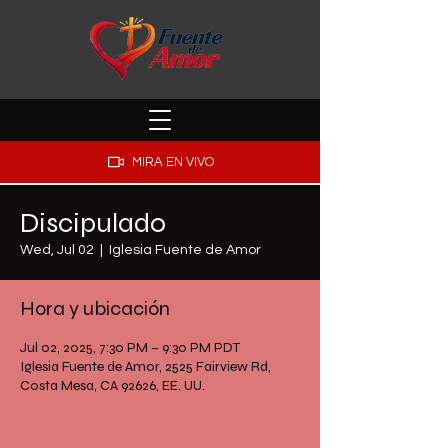
MIRA EN VIVO
Discipulado
Wed, Jul 02
  |  
Iglesia Fuente de Amor
Hora y ubicación
Jul 02, 2025, 7:30 PM – 9:30 PM PDT
Iglesia Fuente de Amor, 2525 Fairview Rd,
Costa Mesa, CA 92626, EE. UU.