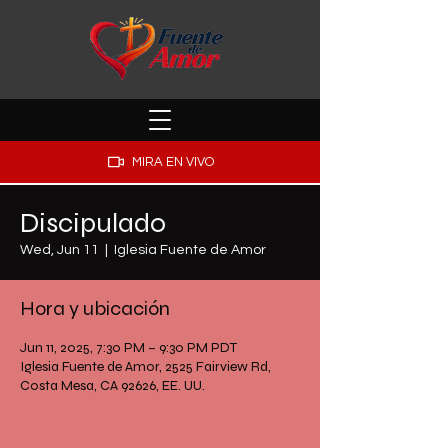
MIRA EN VIVO
Discipulado
Wed, Jun 11
  |  
Iglesia Fuente de Amor
Hora y ubicación
Jun 11, 2025, 7:30 PM – 9:30 PM PDT
Iglesia Fuente de Amor, 2525 Fairview Rd,
Costa Mesa, CA 92626, EE. UU.