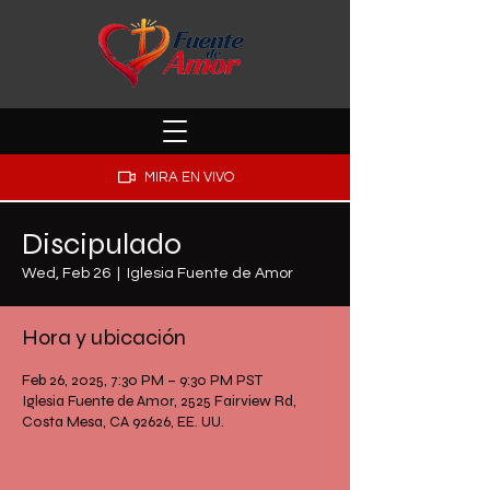
MIRA EN VIVO
Discipulado
Wed, Feb 26
  |  
Iglesia Fuente de Amor
Hora y ubicación
Feb 26, 2025, 7:30 PM – 9:30 PM PST
Iglesia Fuente de Amor, 2525 Fairview Rd,
Costa Mesa, CA 92626, EE. UU.