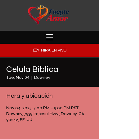
MIRA EN VIVO
Celula Biblica
Tue, Nov 04
  |  
Downey
Hora y ubicación
Nov 04, 2025, 7:00 PM – 9:00 PM PST
Downey, 7939 Imperial Hwy., Downey, CA
90242, EE. UU.