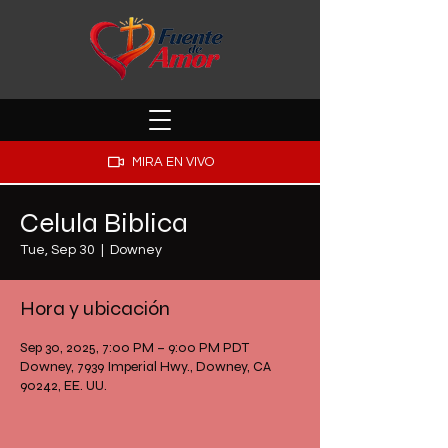
MIRA EN VIVO
Celula Biblica
Tue, Sep 30
  |  
Downey
Hora y ubicación
Sep 30, 2025, 7:00 PM – 9:00 PM PDT
Downey, 7939 Imperial Hwy., Downey, CA
90242, EE. UU.