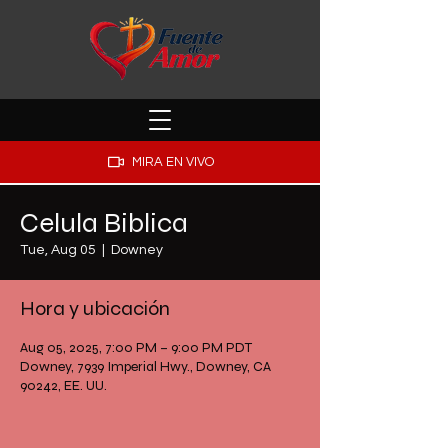
MIRA EN VIVO
Celula Biblica
Tue, Aug 05
  |  
Downey
Hora y ubicación
Aug 05, 2025, 7:00 PM – 9:00 PM PDT
Downey, 7939 Imperial Hwy., Downey, CA
90242, EE. UU.