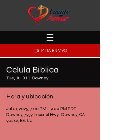
MIRA EN VIVO
Celula Biblica
Tue, Jul 01
  |  
Downey
Hora y ubicación
Jul 01, 2025, 7:00 PM – 9:00 PM PDT
Downey, 7939 Imperial Hwy., Downey, CA
90242, EE. UU.