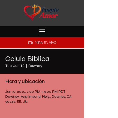
MIRA EN VIVO
Celula Biblica
Tue, Jun 10
  |  
Downey
Hora y ubicación
Jun 10, 2025, 7:00 PM – 9:00 PM PDT
Downey, 7939 Imperial Hwy., Downey, CA
90242, EE. UU.