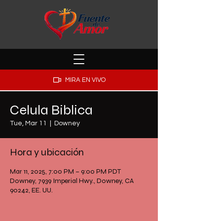
MIRA EN VIVO
Celula Biblica
Tue, Mar 11
  |  
Downey
Hora y ubicación
Mar 11, 2025, 7:00 PM – 9:00 PM PDT
Downey, 7939 Imperial Hwy., Downey, CA
90242, EE. UU.