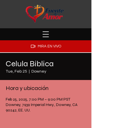
MIRA EN VIVO
Celula Biblica
Tue, Feb 25
  |  
Downey
Hora y ubicación
Feb 25, 2025, 7:00 PM – 9:00 PM PST
Downey, 7939 Imperial Hwy., Downey, CA
90242, EE. UU.