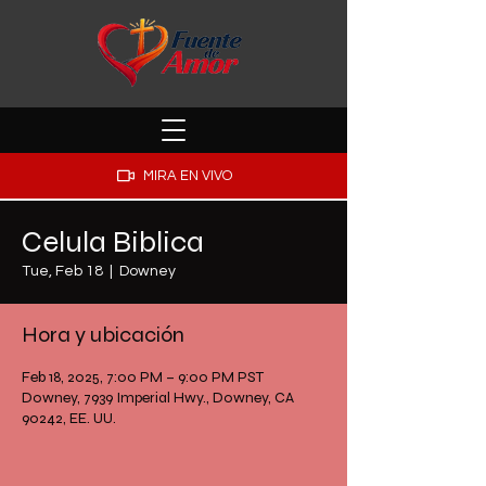
MIRA EN VIVO
Celula Biblica
Tue, Feb 18
  |  
Downey
Hora y ubicación
Feb 18, 2025, 7:00 PM – 9:00 PM PST
Downey, 7939 Imperial Hwy., Downey, CA
90242, EE. UU.